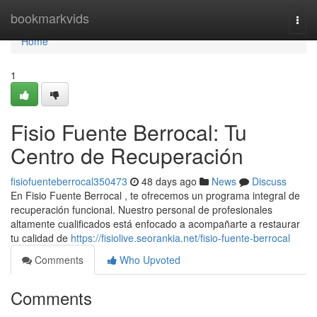
Home
bookmarkvids
Togg
navi
Home
1
Fisio Fuente Berrocal: Tu
Centro de Recuperación
fisiofuenteberrocal350473
48 days ago
News
Discuss
En Fisio Fuente Berrocal , te ofrecemos un programa integral de
recuperación funcional. Nuestro personal de profesionales
altamente cualificados está enfocado a acompañarte a restaurar
tu calidad de
https://fisiolive.seorankia.net/fisio-fuente-berrocal
Comments
Who Upvoted
Comments