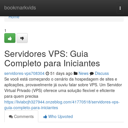
Home
bookmarkvids
Togg
navi
Home
1
Servidores VPS: Guia
Completo para Iniciantes
servidores-vps708304
51 days ago
News
Discuss
Se você está começando o cenário da hospedagem de sites e
aplicações, provavelmente já ouviu falar sobre VPS. Um Servidor
Virtual Privado (VPS) oferece uma solução flexível e eficiente
para quem precisa
https://liviabcjh327944.onzeblog.com/41770518/servidores-vps-
guia-completo-para-iniciantes
Comments
Who Upvoted