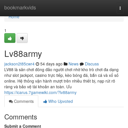
Home
bookmarkvids
Togg
navi
Home
1
Lv88army
jackson2t85cwr4
54 days ago
News
Discuss
LV88 là sân chơi đông đảo người chơi nhờ kho trò chơi đa dạng
như slot jackpot, casino trực tiếp, kèo bóng đá, bắn cá và xổ số
online. Hệ thống vận hành mượt trên nhiều thiết bị, nạp rút rõ
ràng và bảo vệ tài khoản an toàn. Ưu
https://icarus.7gamewiki.com/?lv88army
Comments
Who Upvoted
Comments
Submit a Comment