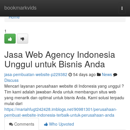
Home
bookmarkvids
Togg
navi
Home
1
Jasa Web Agency Indonesia
Unggul untuk Bisnis Anda
jasa-pembuatan-website-p229382
54 days ago
News
Discuss
Mencari layanan perusahaan website di Indonesia yang unggul ?
Tim kami adalah jawaban Anda untuk membangun situs web
yang menarik dan optimal untuk bisnis Anda. Kami solusi terpadu
mulai dari
https://mariahfugt242428.imblogs.net/90981301/perusahaan-
pembuat-website-indonesia-terbaik-untuk-perusahaan-anda
Comments
Who Upvoted